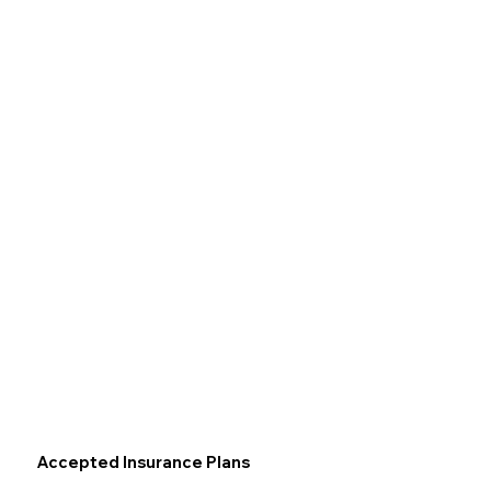
Accepted Insurance Plans